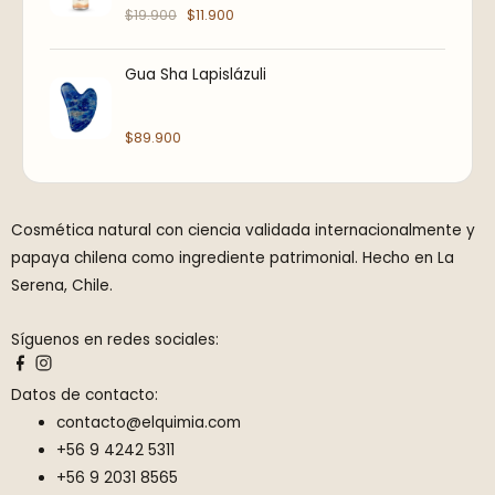
i
t
$
19.900
$
11.900
g
u
i
a
Gua Sha Lapislázuli
n
l
a
e
$
89.900
l
s
e
:
r
$
a
1
Cosmética natural con ciencia validada internacionalmente y
:
1
papaya chilena como ingrediente patrimonial. Hecho en La
$
.
Serena, Chile.
1
9
Síguenos en redes sociales:
9
0
.
0
Datos de contacto:
9
.
contacto@elquimia.com
0
+56 9 4242 5311
0
+56 9 2031 8565
.