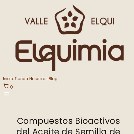
Ir
al
contenido
Inicio
Tienda
Nosotros
Blog
0
Navegación
de
Compuestos Bioactivos
entradas
del Aceite de Semilla de