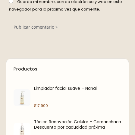
Guarda mi nombre, correo electrónico y web en este
navegador para la próxima vez que comente.
E
E
Productos
l
l
p
p
r
r
Limpiador facial suave – Nanai
e
e
c
c
$
17.900
i
i
o
o
Tónico Renovación Celular – Camanchaca
o
a
Descuento por caducidad próxima
r
c