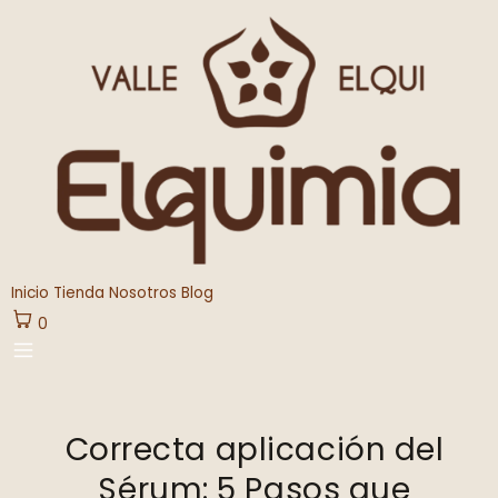
Ir
al
contenido
Inicio
Tienda
Nosotros
Blog
0
Navegación
de
Correcta aplicación del
entradas
Sérum: 5 Pasos que