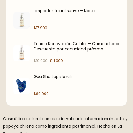
r
r
Limpiador facial suave – Nanai
e
e
c
c
$
17.900
i
i
o
o
Tónico Renovación Celular – Camanchaca
o
a
Descuento por caducidad próxima
r
c
i
t
$
19.900
$
11.900
g
u
i
a
Gua Sha Lapislázuli
n
l
a
e
$
89.900
l
s
e
:
r
$
a
1
Cosmética natural con ciencia validada internacionalmente y
:
1
papaya chilena como ingrediente patrimonial. Hecho en La