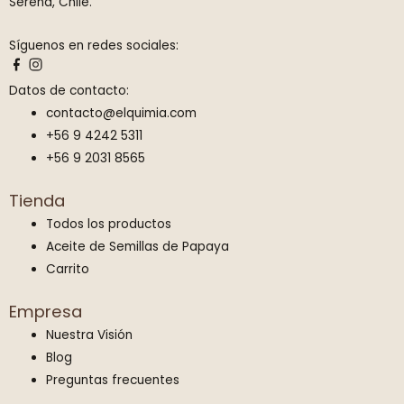
$
.
Serena, Chile.
1
9
Síguenos en redes sociales:
9
0
.
0
Datos de contacto:
9
.
contacto@elquimia.com
0
+56 9 4242 5311
0
+56 9 2031 8565
.
Tienda
Todos los productos
Aceite de Semillas de Papaya
Carrito
Empresa
Nuestra Visión
Blog
Preguntas frecuentes