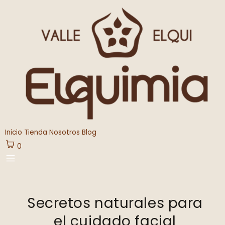
Ir
al
contenido
Inicio
Tienda
Nosotros
Blog
0
Navegación
de
Secretos naturales para
entradas
el cuidado facial