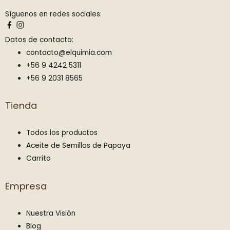
1
9
Síguenos en redes sociales:
9
0
.
0
Datos de contacto:
9
.
contacto@elquimia.com
0
+56 9 4242 5311
0
+56 9 2031 8565
.
Tienda
Todos los productos
Aceite de Semillas de Papaya
Carrito
Empresa
Nuestra Visión
Blog