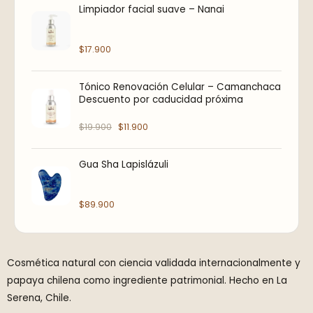
r
r
Limpiador facial suave – Nanai
e
e
c
c
$
17.900
i
i
o
o
Tónico Renovación Celular – Camanchaca
o
a
Descuento por caducidad próxima
r
c
i
t
$
19.900
$
11.900
g
u
i
a
Gua Sha Lapislázuli
n
l
a
e
$
89.900
l
s
e
:
r
$
a
1
Cosmética natural con ciencia validada internacionalmente y
:
1
papaya chilena como ingrediente patrimonial. Hecho en La
$
.
Serena, Chile.